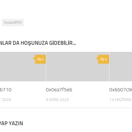
0xcaa28f05
NLAR DA HOŞUNUZA GIDEBILIR...
0
0
1b710
0x0ea7f5eb
0x6b07c9
T 2026
9 EKIM 2025
13 HAZIRAN
VAP YAZIN