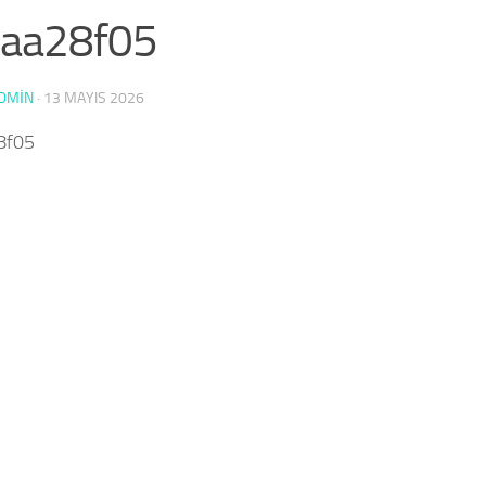
caa28f05
DMIN
·
13 MAYIS 2026
8f05