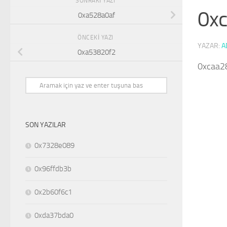
SONRAKI YAZI
0x
0xa528a0af
ÖNCEKI YAZI
YAZAR:
A
0xa53820f2
0xcaa2
SON YAZILAR
0x7328e089
0x96ffdb3b
0x2b60f6c1
0xda37bda0