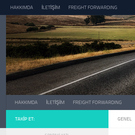
HAKKIMDA
İLETİŞİM
FREIGHT FORWARDING
Skip to content
HAKKIMDA
İLETİŞİM
FREIGHT FORWARDING
TAKIP ET:
GENEL