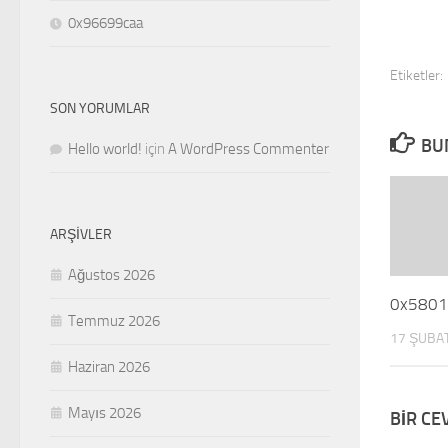
0x96699caa
Etiketler:
SON YORUMLAR
BU
Hello world!
için
A WordPress Commenter
ARŞIVLER
Ağustos 2026
0x580
Temmuz 2026
17 ŞUBA
Haziran 2026
Mayıs 2026
BIR CE