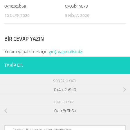
0x1c8c5b6a
0x85b44879
20 OCAK 2026
3 NISAN 2026
BIR CEVAP YAZIN
Yorum yapabilmek için
giriş yapmalısınız
.
TAKIP ET:
SONRAKI YAZI
0x4ac2b9d0
ÖNCEKI YAZI
0x1c8c5b6a