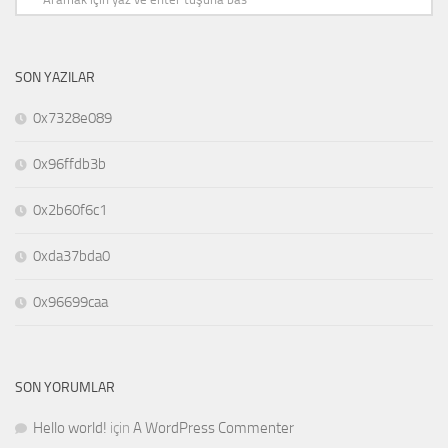
SON YAZILAR
0x7328e089
0x96ffdb3b
0x2b60f6c1
0xda37bda0
0x96699caa
SON YORUMLAR
Hello world!
için
A WordPress Commenter