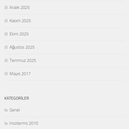
Aralık 2025
Kasım 2025
Ekim 2025
Ağustos 2025
Temmuz 2025
Mayıs 2017
KATEGORILER
Genel
Incoterms 2010