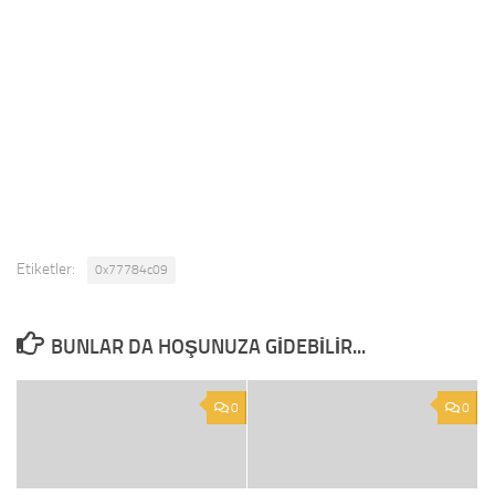
Etiketler:
0x77784c09
BUNLAR DA HOŞUNUZA GIDEBILIR...
0
0