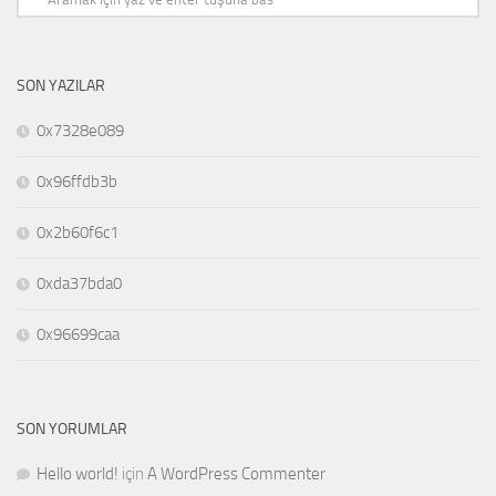
SON YAZILAR
0x7328e089
0x96ffdb3b
0x2b60f6c1
0xda37bda0
0x96699caa
SON YORUMLAR
Hello world!
için
A WordPress Commenter