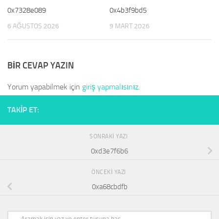
0x7328e089
0x4b3f9bd5
6 AĞUSTOS 2026
9 MART 2026
BIR CEVAP YAZIN
Yorum yapabilmek için
giriş yapmalısınız
.
TAKIP ET:
SONRAKI YAZI
0xd3e7f6b6
ÖNCEKI YAZI
0xa68cbdfb