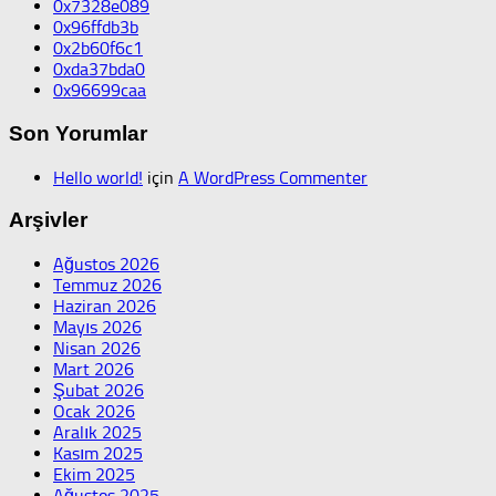
0x7328e089
0x96ffdb3b
0x2b60f6c1
0xda37bda0
0x96699caa
Son Yorumlar
Hello world!
için
A WordPress Commenter
Arşivler
Ağustos 2026
Temmuz 2026
Haziran 2026
Mayıs 2026
Nisan 2026
Mart 2026
Şubat 2026
Ocak 2026
Aralık 2025
Kasım 2025
Ekim 2025
Ağustos 2025