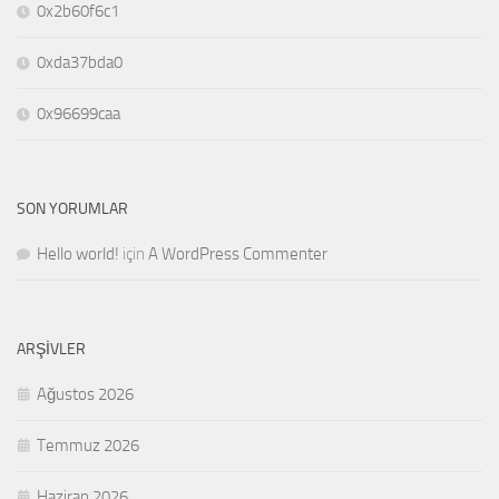
0x2b60f6c1
0xda37bda0
0x96699caa
SON YORUMLAR
Hello world!
için
A WordPress Commenter
ARŞIVLER
Ağustos 2026
Temmuz 2026
Haziran 2026