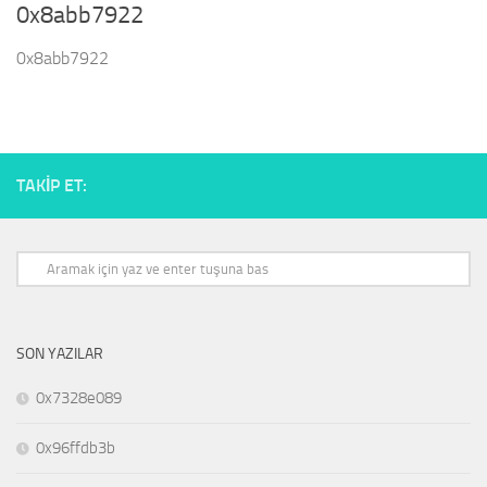
0x8abb7922
0x8abb7922
TAKIP ET:
SON YAZILAR
0x7328e089
0x96ffdb3b