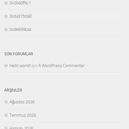
0x2b60f6c1
0xda37bda0
0x96699caa
SON YORUMLAR
Hello world!
için
A WordPress Commenter
ARŞIVLER
Ağustos 2026
Temmuz 2026
Haziran 2026