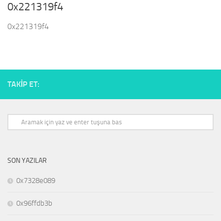
0x221319f4
0x221319f4
TAKIP ET:
SON YAZILAR
0x7328e089
0x96ffdb3b