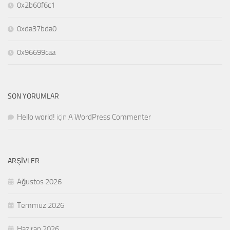
0x2b60f6c1
0xda37bda0
0x96699caa
SON YORUMLAR
Hello world!
için
A WordPress Commenter
ARŞIVLER
Ağustos 2026
Temmuz 2026
Haziran 2026