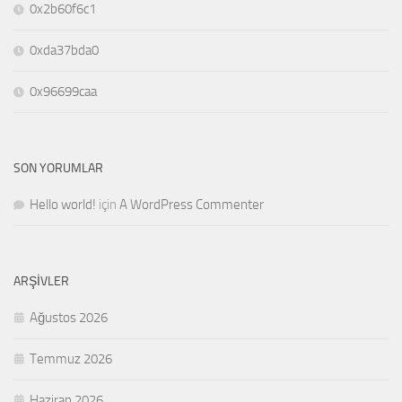
0x2b60f6c1
0xda37bda0
0x96699caa
SON YORUMLAR
Hello world!
için
A WordPress Commenter
ARŞIVLER
Ağustos 2026
Temmuz 2026
Haziran 2026